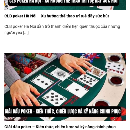
CLB poker Hà Nội – Xu hướng thể thao trí tuệ đầy sức hút
CLB poker Hà Nội dần trở thành điểm hẹn quen thuộc của những
người yêu [...]
Giải đấu poker – Kiến thức, chiến lược và kỹ năng chinh phục