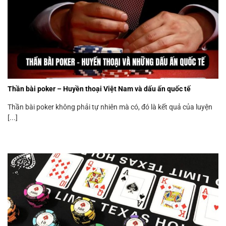
Thần bài poker – Huyền thoại Việt Nam và dấu ấn quốc tế
Thần bài poker không phải tự nhiên mà có, đó là kết quả của luyện
[...]