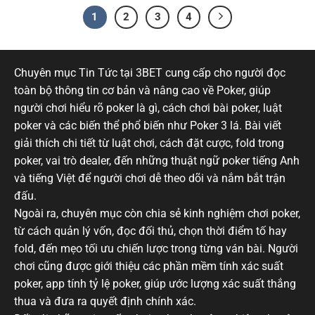
1
2
3
4
Chuyên mục Tin Tức tại
3BET
cung cấp cho người đọc
toàn bộ thông tin cơ bản và nâng cao về Poker, giúp
người chơi hiểu rõ poker là gì, cách chơi bài poker, luật
poker và các biến thể phổ biến như Poker 3 lá. Bài viết
giải thích chi tiết từ luật chơi, cách đặt cược, fold trong
poker, vai trò dealer, đến những thuật ngữ poker tiếng Anh
và tiếng Việt để người chơi dễ theo dõi và nắm bắt trận
đấu.
Ngoài ra, chuyên mục còn chia sẻ kinh nghiệm chơi poker,
từ cách quản lý vốn, đọc đối thủ, chọn thời điểm tố hay
fold, đến mẹo tối ưu chiến lược trong từng ván bài. Người
chơi cũng được giới thiệu các phần mềm tính xác suất
poker, app tính tỷ lệ poker, giúp ước lượng xác suất thắng
thua và đưa ra quyết định chính xác.