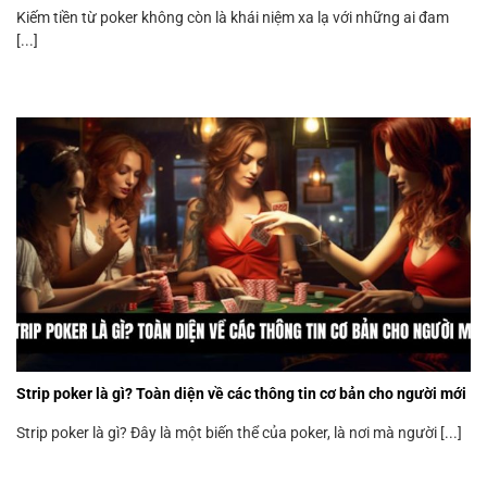
Kiếm tiền từ poker không còn là khái niệm xa lạ với những ai đam
[...]
Strip poker là gì? Toàn diện về các thông tin cơ bản cho người mới
Strip poker là gì? Đây là một biến thể của poker, là nơi mà người [...]