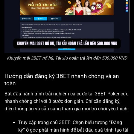
Khuyến mãi 3BET nổ hũ, Tài xỉu hoàn trả lên đến 500.000 VNĐ
Hướng dẫn đăng ký 3BET nhanh chóng và an
toàn
Bắt đầu hành trình trải nghiệm cá cược tại
3BET Poker
cực
nhanh chóng chỉ với 3 bước đơn giản. Chỉ cần đăng ký,
điền thông tin và sẵn sàng tham gia mọi trò chơi yêu thích.
Truy cập trang chủ
3BET
: Chọn biểu tượng “Đăng
ký” ở góc phải màn hình để bắt đầu quá trình tạo tài