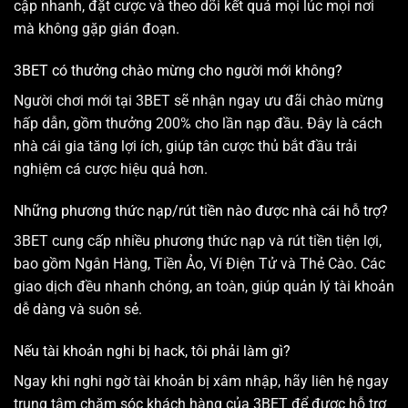
cập nhanh, đặt cược và theo dõi kết quả mọi lúc mọi nơi
mà không gặp gián đoạn.
3BET có thưởng chào mừng cho người mới không?
Người chơi mới tại
3BET
sẽ nhận ngay ưu đãi chào mừng
hấp dẫn, gồm thưởng 200% cho lần nạp đầu. Đây là cách
nhà cái gia tăng lợi ích, giúp tân cược thủ bắt đầu trải
nghiệm cá cược hiệu quả hơn.
Những phương thức nạp/rút tiền nào được nhà cái hỗ trợ?
3BET
cung cấp nhiều phương thức nạp và rút tiền tiện lợi,
bao gồm Ngân Hàng, Tiền Ảo, Ví Điện Tử và Thẻ Cào. Các
giao dịch đều nhanh chóng, an toàn, giúp quản lý tài khoản
dễ dàng và suôn sẻ.
Nếu tài khoản nghi bị hack, tôi phải làm gì?
Ngay khi nghi ngờ tài khoản bị xâm nhập, hãy liên hệ ngay
trung tâm chăm sóc khách hàng của
3BET
để được hỗ trợ