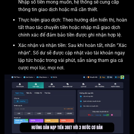
Nhập số tiền mong muốn, hệ thống sẽ cung cấp
thông tin giao dịch hoặc mã cần thiết.
Thực hiện giao dịch: Theo hướng dẫn hiển thị, hoàn
tất thao tác chuyển tiền hoặc nhập mã giao dịch
chính xác để đảm bảo tiền được ghi nhận hợp lệ.
Xác nhận và nhận tiền: Sau khi hoàn tất, nhấn “Xác
nhận”. Số dư sẽ được cập nhật vào tài khoản ngay
lập tức hoặc trong vài phút, sẵn sàng tham gia cá
cược mọi lúc, mọi nơi.