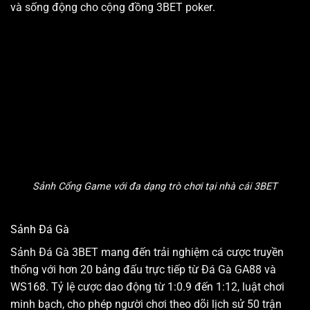
và sống động cho cộng đồng
3BET poker
.
Sảnh Cổng Game với đa dạng trò chơi tại nhà cái 3BET
Sảnh Đá Gà
Sảnh Đá Gà
3BET
mang đến trải nghiệm cá cược truyền
thống với hơn 20 bảng đấu trực tiếp từ Đá Gà GA88 và
WS168. Tỷ lệ cược dao động từ 1:0.9 đến 1:12, luật chơi
minh bạch, cho phép người chơi theo dõi lịch sử 50 trận