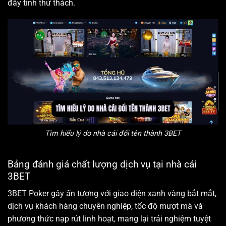
đầy tính thử thách.
Tìm hiểu lý do nhà cái đổi tên thành 3BET
Bảng đánh giá chất lượng dịch vụ tại nhà cái
3BET
3BET Poker
gây ấn tượng với giao diện xanh vàng bắt mắt,
dịch vụ khách hàng chuyên nghiệp, tốc độ mượt mà và
phương thức nạp rút linh hoạt, mang lại trải nghiệm tuyệt