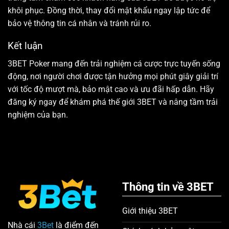
khôi phục. Đồng thời, thay đổi mật khẩu ngay lập tức để
bảo vệ thông tin cá nhân và tránh rủi ro.
Kết luận
3BET Poker
mang đến trải nghiệm cá cược trực tuyến sống
động, nơi người chơi được tận hưởng mọi phút giây giải trí
với tốc độ mượt mà, bảo mật cao và ưu đãi hấp dẫn. Hãy
đăng ký ngay để khám phá thế giới
3BET
và nâng tầm trải
nghiệm của bạn.
Thông tin về 3BET
Giới thiệu 3BET
Nhà cái
3Bet
là điểm đến