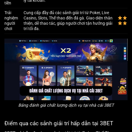
lý tài khoản.
tiền
Trải
Cung cấp đầy đủ các sảnh giải trí từ Poker, Live
nghiệm
Casino, Slots, Thể thao đến đá gà. Giao diện thân
người
thiện, dễ thao tác, giúp người chơi tận hưởng giải
chơi
trí tối đa.
Bảng đánh giá chất lượng dịch vụ tại nhà cái 3BET
Điểm qua các sảnh giải trí hấp dẫn tại 3BET