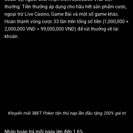
thưởng. Tiền thưởng áp dụng cho hầu hết sản phẩm cược,
ngoại trừ Live Casino, Game Bài và một số game khác.
Hoàn thành vòng cược 33 lần trên tổng số tiền (1,000,000 +
2,000,000 VND = 99,000,000 VND) để rút thưởng về tài
khoản.
Khuyến mãi 3BET Poker tân thủ nạp lần đầu tặng 200% giá trị
Nhận hoàn trả mỗi ngày lên đến 1.6%